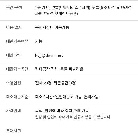
공간 구성
1층 카페, 앞뜰(야외테라스 4좌석). 뒤뜰(6~8좌석 or 반려견
과의 프라이빗데이트공간)
이용 일자
운영시간내 이용가능
대관가능여부
가능
대관 문의
kdjj@daum.net
대관가능공간
카페공간 전체, 뒤뜰 파빌리온
수용인원
전체 28명, 뒤뜰공간(8명)
최소대관기준
최소 3시간~일일대관도 가능. 협의가능.
가격안내
목적, 인원에 따라 상이. 협의가능.
일정 및 인원에 따라 가격 변동이 있을 수 있습니다.
부대시설