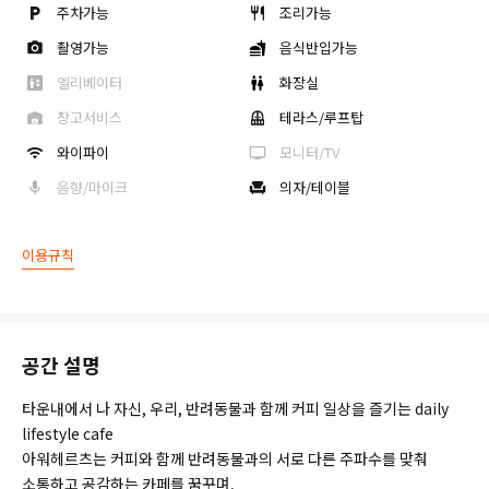
주차가능
조리가능
촬영가능
음식반입가능
엘리베이터
화장실
창고서비스
테라스/루프탑
와이파이
모니터/TV
음향/마이크
의자/테이블
이용규칙
공간 설명
타운내에서 나 자신, 우리, 반려동물과 함께 커피 일상을 즐기는 daily
lifestyle cafe
아워헤르츠는 커피와 함께 반려동물과의 서로 다른 주파수를 맞춰
소통하고 공감하는 카페를 꿈꾸며,