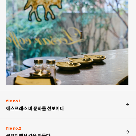
file no.1
에스프레소 바 문화를 선보이다
file no.2
불모지에서 길을 만들다