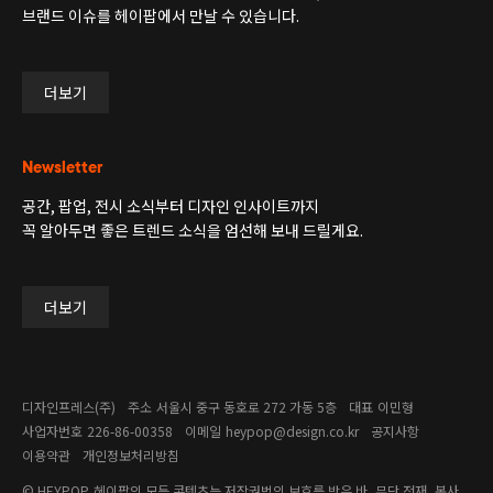
브랜드 이슈를 헤이팝에서 만날 수 있습니다.
더보기
Newsletter
공간, 팝업, 전시 소식부터 디자인 인사이트까지
꼭 알아두면 좋은 트렌드 소식을 엄선해 보내 드릴게요.
더보기
디자인프레스(주)
주소
서울시 중구 동호로 272 가동 5층
대표
이민형
사업자번호
226-86-00358​
이메일
heypop@design.co.kr
공지사항
이용약관
개인정보처리방침
© HEYPOP
헤이팝의 모든 콘텐츠는 저작권법의 보호를 받은 바, 무단 전재, 복사