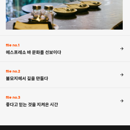
file no.1
에스프레소 바 문화를 선보이다
file no.2
불모지에서 길을 만들다
file no.3
좋다고 믿는 것을 지켜온 시간