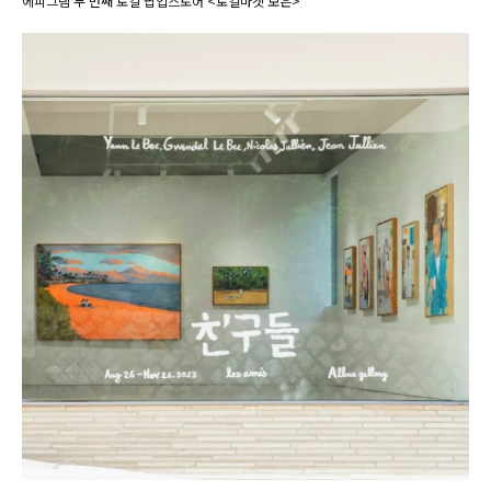
에피그램 두 번째 로컬 팝업스토어 <로컬마켓 보은>