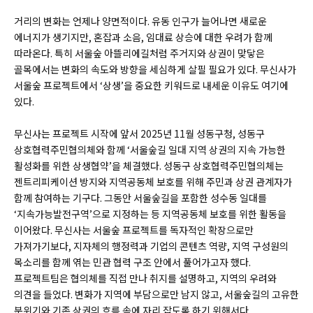
거리의 변화는 언제나 양면적이다. 유동 인구가 늘어나면 새로운
에너지가 생기지만, 혼잡과 소음, 임대료 상승에 대한 우려가 함께
따라온다. 특히 서울숲 아뜰리에길처럼 주거지와 상권이 맞닿은
골목에서는 변화의 속도와 방향을 세심하게 살필 필요가 있다. 무신사가
서울숲 프로젝트에서 ‘상생’을 중요한 키워드로 내세운 이유도 여기에
있다.
무신사는 프로젝트 시작에 앞서 2025년 11월 성동구청, 성동구
상호협력주민협의체와 함께 ‘서울숲길 일대 지역 상권의 지속 가능한
활성화를 위한 상생협약’을 체결했다. 성동구 상호협력주민협의체는
젠트리피케이션 방지와 지역공동체 보호를 위해 주민과 상권 관계자가
함께 참여하는 기구다. 그동안 서울숲길을 포함한 성수동 일대를
‘지속가능발전구역’으로 지정하는 등 지역공동체 보호를 위한 활동을
이어왔다. 무신사는 서울숲 프로젝트를 독자적인 확장으로만
가져가기보다, 지자체의 행정력과 기업의 콘텐츠 역량, 지역 구성원의
목소리를 함께 엮는 민관 협력 구조 안에서 풀어가고자 했다.
프로젝트팀은 협의체를 직접 만나 취지를 설명하고, 지역의 우려와
의견을 들었다. 변화가 지역에 부담으로만 남지 않고, 서울숲길의 고유한
분위기와 기존 상권의 흐름 속에 자리 잡도록 하기 위해서다.