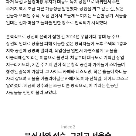
과거 뚝섬 서울경마장 부지가 대규모 녹지 공원으로 바뀌면서 주변
주거지 역시 조금 다른 가능성을 발견했다. 공원을 끼고 걷는 길, 낮은
건물과 오래된 주택, 도심 안에서 드물게 느껴지는 느슨한 공기. 서울숲
일대는 점차 머물고 둘러볼 만한 장소로 인식되기 시작했다.
본격적으로 상권의 윤곽이 잡힌 건 2014년 무렵이다. 홍대 등 주요
상권의 임대료 상승을 피해 이동한 젊은 창작자들이 노후 주택의 1층과
지하 공간에 공방과 갤러리, 작업실을 열면서 자연스럽게 ‘서울숲
아뜰리에길’이라는 이름으로 불렸다. 처음부터 대규모로 기획된 상업
지구라기보다, 기존 주거지 안에 작은 창작 공간과 가게들이 스며들며
형성된 골목에 가깝다. 그 사이로 카페와 레스토랑, 작은 숍들이 하나둘
자리 잡으며 서울숲 아뜰리에길은 카페거리이자 산책길, 데이트 코스로
알려졌다. 지금의 성수와는 조금 다른 방식으로, 이 거리는 한동안
사람들을 천천히 불러 모았다.
index 2
무신사와 성수, 그리고 서울숲