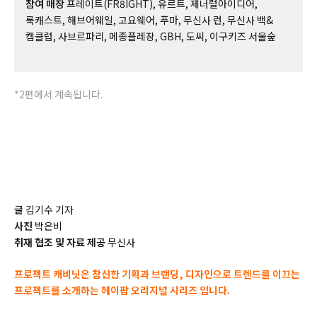
참여 매장
프레이트(FR8IGHT), 유르트, 제너럴아이디어,
룩캐스트, 해브어웨일, 고요웨어, 푸마, 무신사 런, 무신사 백&
캡클럽, 사브르파리, 메종플레장, GBH, 도씨, 이구키즈 서울숲
*2편에서 계속됩니다.
글
김기수 기자
사진
박은비
취재 협조 및 자료 제공
무신사
프로젝트 캐비닛은 참신한 기획과 브랜딩, 디자인으로 트렌드를 이끄는
프로젝트를 소개하는 헤이팝 오리지널 시리즈 입니다.