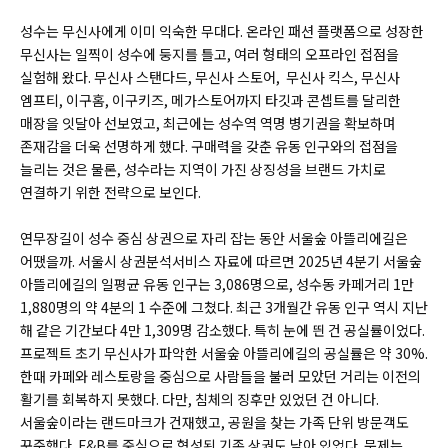
성수는 무신사에게 이미 익숙한 무대다. 온라인 패션 플랫폼으로 성장한
무신사는 일찍이 성수에 둥지를 틀고, 여러 형태의 오프라인 접점을
실험해 왔다. 무신사 스탠다드, 무신사 스토어, 무신사 킥스, 무신사
엠프티, 이구홈, 이구키즈, 메가스토어까지 타깃과 콘셉트를 달리한
매장을 잇달아 선보였고, 최근에는 성수역 역명 병기권을 확보하며
존재감을 더욱 선명하게 했다. 구매력을 갖춘 유동 인구와의 접점을
늘리는 것은 물론, 성수라는 지역이 가진 상징성을 브랜드 가치로
연결하기 위한 전략으로 보인다.
연무장길이 성수 중심 상권으로 자리 잡는 동안 서울숲 아뜰리에길은
어땠을까. 서울시 상권분석서비스 자료에 따르면 2025년 4분기 서울숲
아뜰리에길의 일평균 유동 인구는 3,086명으로, 성수동 카페거리 1만
1,880명의 약 4분의 1 수준에 그쳤다. 최근 3개월간 유동 인구 역시 지난
해 같은 기간보다 4만 1,309명 감소했다. 특히 눈에 띈 건 공실률이었다.
프로젝트 초기 무신사가 파악한 서울숲 아뜰리에길의 공실률은 약 30%.
한때 카페와 레스토랑을 중심으로 사람들을 불러 모았던 거리는 이전의
활기를 회복하지 못했다. 다만, 침체의 징후만 있었던 건 아니다.
서울숲이라는 랜드마크가 건재했고, 공원을 찾는 가족 단위 방문객도
꾸준했다. F&B를 중심으로 형성된 기존 상권도 남아 있었다. 문제는